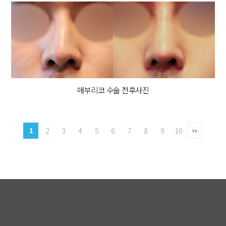
매부리코 수술 전후사진
1
2
3
4
5
6
7
8
9
10