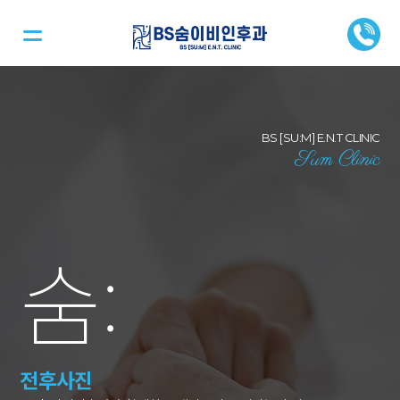
BS [SU:M] E.N.T CLINIC
Sum Clinic
숨
:
전후사진