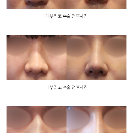
매부리코 수술 전후사진
로그인을 하시면
수술전 모습을
확인할 수 있습니다.
매부리코 수술 전후사진
LOGIN
정면
측면
45도