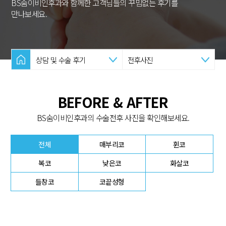
BS숨이비인후과와 함께한 고객님들의 꾸밈없는 후기를
만나보세요.
상담 및 수술 후기
전후사진
BEFORE & AFTER
BS숨이비인후과의 수술전후 사진을 확인해보세요.
전체
매부리코
휜코
복코
낮은코
화살코
들창코
코끝성형