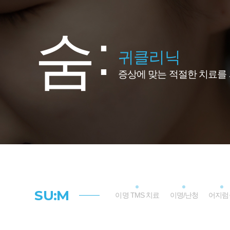
:
숨
귀클리닉
증상에 맞는 적절한 치료를
SU:M
이명 TMS 치료
이명/난청
어지럼