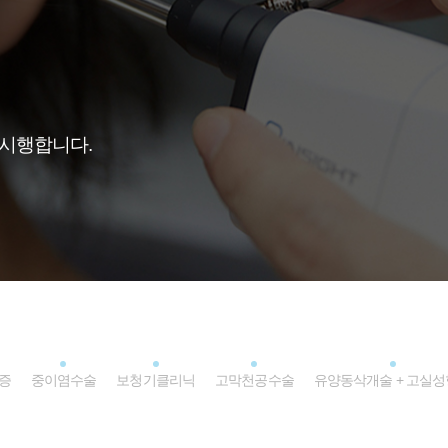
 시행합니다.
증
중이염수술
보청기클리닉
고막천공수술
유양동삭개술 + 고실