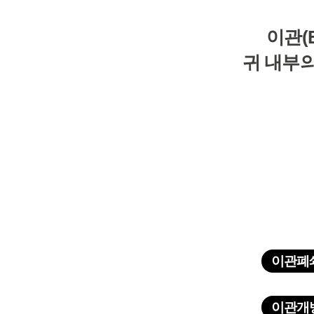
이관(E
귀 내부
이관폐
이관개