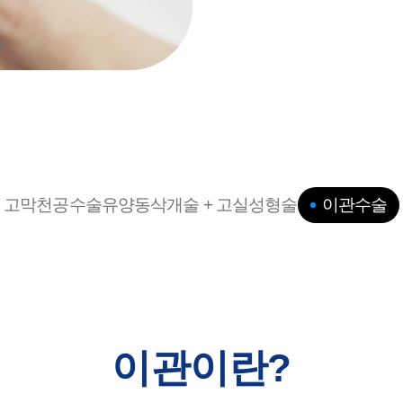
고막천공수술
유양동삭개술 + 고실성형술
이관수술
이관이란?