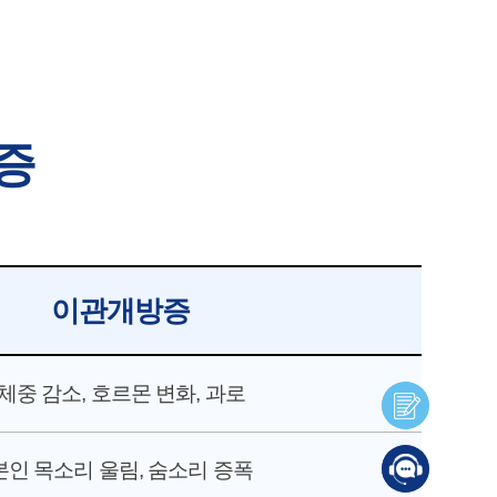
증
이관개방증
체중 감소, 호르몬 변화, 과로
본인 목소리 울림, 숨소리 증폭