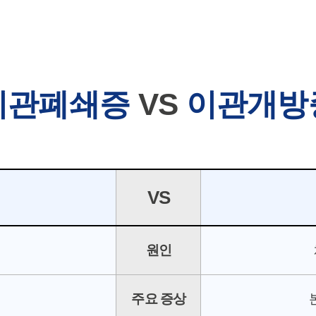
이관폐쇄증
VS
이관개방
VS
원인
주요 증상