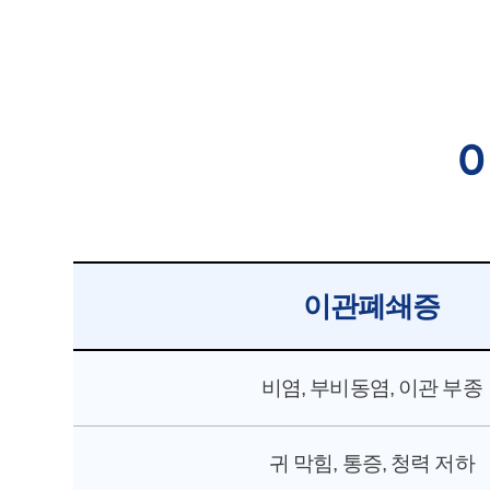
이관폐쇄증
비염, 부비동염, 이관 부종
귀 막힘, 통증, 청력 저하