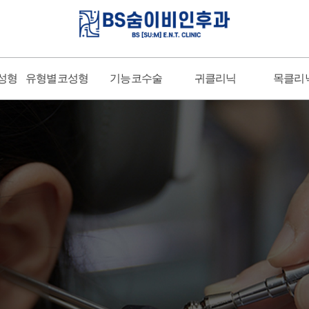
코성형
유형별코성형
기능코수술
귀클리닉
목클리