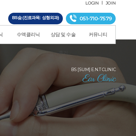
LOGIN
JOIN
BS숨 (진료과목: 성형외과)
051-710-7579
닉
수액클리닉
상담 및 수술
커뮤니티
후기
BS [SU:M] E.N.T CLINIC
Ear Clinic