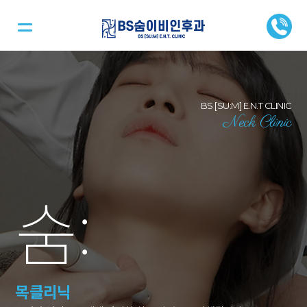
BS [SU:M] E.N.T CLINIC
Neck Clinic
숨
:
목클리닉