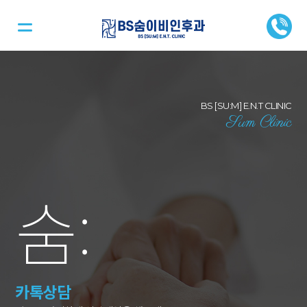
BS [SU:M] E.N.T CLINIC
Sum Clinic
숨
:
카톡상담