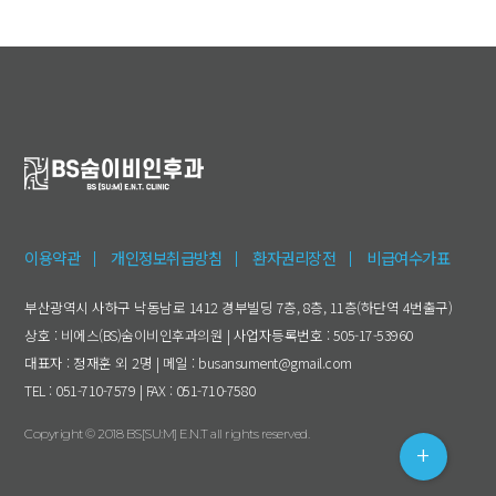
이용약관
개인정보취급방침
환자권리장전
비급여수가표
부산광역시 사하구 낙동남로 1412 경부빌딩 7층, 8층, 11층(하단역 4번출구)
상호 : 비에스(BS)숨이비인후과의원 | 사업자등록번호 : 505-17-53960
대표자 : 정재훈 외 2명 | 메일 : busansument@gmail.com
TEL : 051-710-7579 | FAX : 051-710-7580
Copyright © 2018 BS[SU:M] E.N.T all rights reserved.