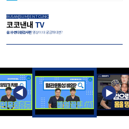
BUSAN[SU:M] E.N.T CLINIC
코코낸내
TV
숨:수면다원검사편
영상이 더 궁금하다면?