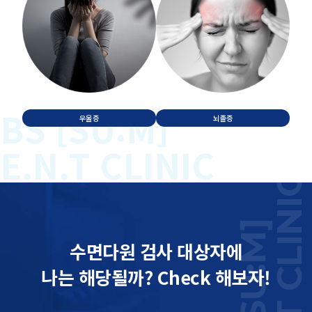
BS [SU:M]
우울증
뇌졸증
E.N.T CLINIC
E.N.T CLINIC
BS [SU:M]
수면다원 검사 대상자에
나는 해당될까? Check 해보자!