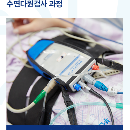
수면다원검사 과정
SU:M