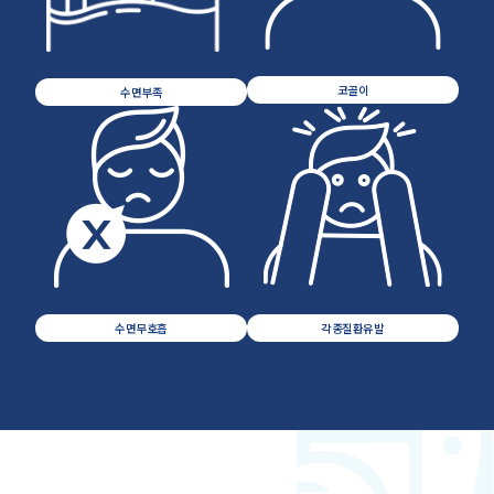
코골이
수면부족
수면무호흡
각종질환유발