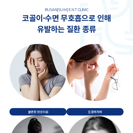
BUSAN[SU:M] E.N.T CLINIC
코골이·수면 무호흡으로 인해
유발하는 질환 종류
불면증·만성피로
집중력저하