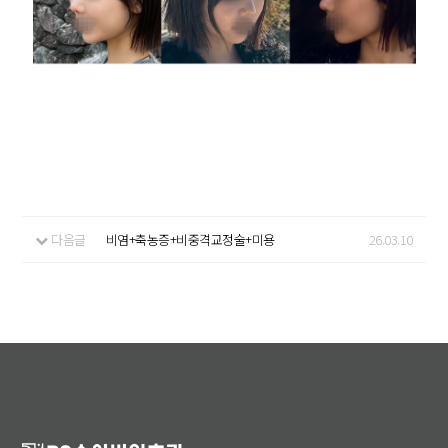
다음글
비염+축농증+비중격교정술+미용
26.03.10